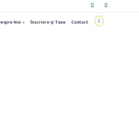
espre Noi
Înscriere și Taxe
Contact
n camerele comune