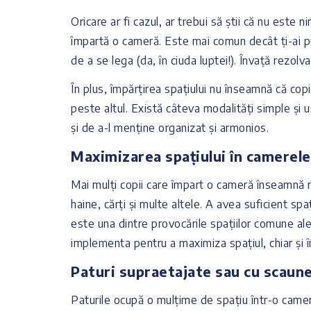
Oricare ar fi cazul, ar trebui să știi că nu este ni
împartă o cameră. Este mai comun decât ți-ai p
de a se lega (da, în ciuda luptei!). Învață rezolv
În plus, împărțirea spațiului nu înseamnă că copii
peste altul. Există câteva modalități simple și 
și de a-l menține organizat și armonios.
Maximizarea spațiului în camerel
Mai mulți copii care împart o cameră înseamnă ma
haine, cărți și multe altele. A avea suficient sp
este una dintre provocările spațiilor comune ale f
implementa pentru a maximiza spațiul, chiar și 
Paturi supraetajate sau cu scaun
Paturile ocupă o mulțime de spațiu într-o cameră