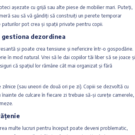
teci așezate cu grijă sau alte piese de mobilier mari. Puteți,
meră sau să vă gândiți să construiți un perete temporar
 paturilor pot crea și spații private pentru copii.
a gestiona dezordinea
resantă și poate crea tensiune și nefericire într-o gospodărie.
ie în mod natural. Vrei să le dai copiilor tăi liber să se joace ș
 asiguri că spațiul lor rămâne cât mai organizat și fără
 zilnice (sau uneori de două ori pe zi). Copiii se dezvoltă cu
înainte de culcare în fiecare zi trebuie să-și curețe camerele,
ormeze.
rățenie
 prea multe lucruri pentru început poate deveni problematic,