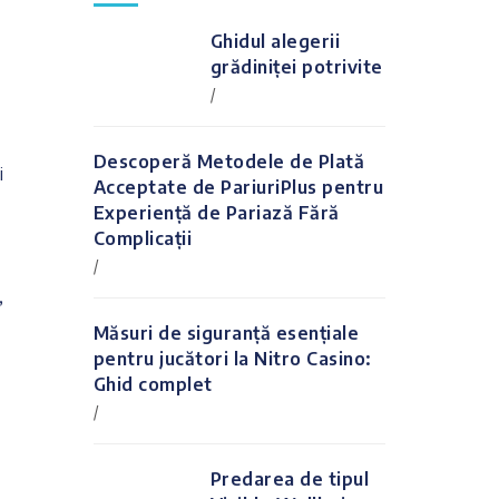
Ghidul alegerii
grădiniței potrivite
/
Descoperă Metodele de Plată
i
Acceptate de PariuriPlus pentru
Experiență de Pariază Fără
Complicații
/
,
Măsuri de siguranță esențiale
pentru jucători la Nitro Casino:
Ghid complet
/
Predarea de tipul