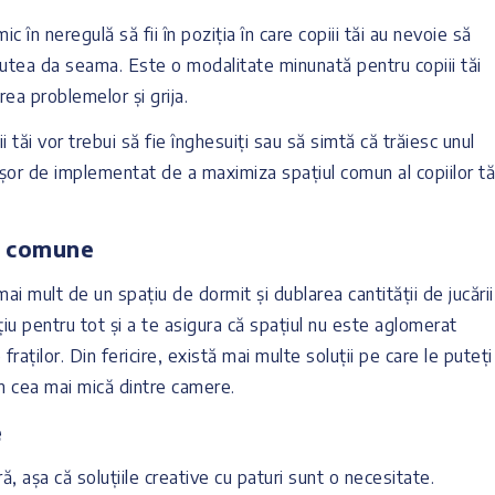
mic în neregulă să fii în poziția în care copiii tăi au nevoie să
utea da seama. Este o modalitate minunată pentru copiii tăi
area problemelor și grija.
i tăi vor trebui să fie înghesuiți sau să simtă că trăiesc unul
ușor de implementat de a maximiza spațiul comun al copiilor tă
e comune
i mult de un spațiu de dormit și dublarea cantității de jucării
ațiu pentru tot și a te asigura că spațiul nu este aglomerat
raților. Din fericire, există mai multe soluții pe care le puteți
în cea mai mică dintre camere.
e
, așa că soluțiile creative cu paturi sunt o necesitate.