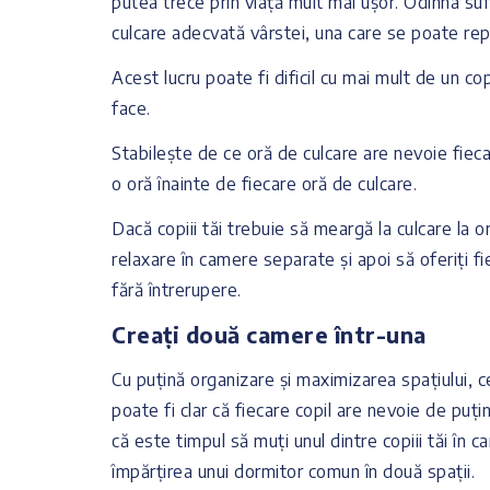
putea trece prin viață mult mai ușor. Odihna suf
culcare adecvată vârstei, una care se poate repe
Acest lucru poate fi dificil cu mai mult de un c
face.
Stabilește de ce oră de culcare are nevoie fiecar
o oră înainte de fiecare oră de culcare.
Dacă copiii tăi trebuie să meargă la culcare la or
relaxare în camere separate și apoi să oferiți fie
fără întrerupere.
Creați două camere într-una
Cu puțină organizare și maximizarea spațiului, ce
poate fi clar că fiecare copil are nevoie de puți
că este timpul să muți unul dintre copiii tăi în c
împărțirea unui dormitor comun în două spații.