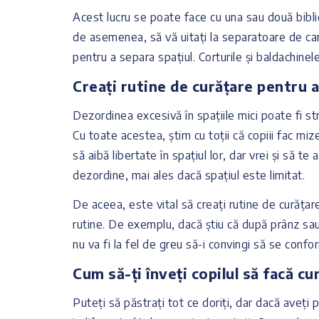
Acest lucru se poate face cu una sau două biblio
de asemenea, să vă uitați la separatoare de ca
pentru a separa spațiul. Corturile și baldachinele
Creați rutine de curățare pentru 
Dezordinea excesivă în spațiile mici poate fi st
Cu toate acestea, știm cu toții că copiii fac mizer
să aibă libertate în spațiul lor, dar vrei și să te
dezordine, mai ales dacă spațiul este limitat.
De aceea, este vital să creați rutine de curățare
rutine. De exemplu, dacă știu că după prânz sau 
nu va fi la fel de greu să-i convingi să se conf
Cum să-ți înveți copilul să facă cu
Puteți să păstrați tot ce doriți, dar dacă aveți