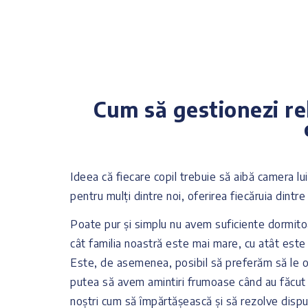
Cum să gestionezi rel
Ideea că fiecare copil trebuie să aibă camera lu
pentru mulți dintre noi, oferirea fiecăruia dintr
Poate pur și simplu nu avem suficiente dormitoar
cât familia noastră este mai mare, cu atât est
Este, de asemenea, posibil să preferăm să le of
putea să avem amintiri frumoase când au făcut a
noștri cum să împărtășească și să rezolve disput