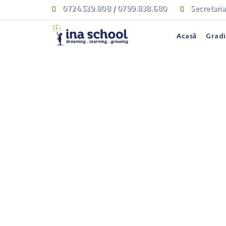
0724.539.808 / 0799.838.680
Secretari
Acasă
Gradi
Cum să gestionez