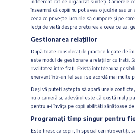
indiferent cât de organizat sunteți. Camerele c
înseamnă că copiii nu pot avea o jucărie sau un a
ceea ce privește lucrurile să cumpere și pe care
lecții de viață despre prețuirea a ceea ce au, ge
Gestionarea relațiilor
După toate considerațiile practice legate de îm
este modul de gestionare a relațiilor cu frații
rivalitatea între frați. Există întotdeauna posibi
enervant într-un fel sau i se acordă mai multe pri
Deși vă puteți aștepta să apară unele conflicte, 
nu o cameră și, adevărul este că există mulți paș
pentru a-i învăța pe copii abilități sănătoase de 
Programați timp singur pentru fie
Este firesc ca copiii, în special cei introvertiți,