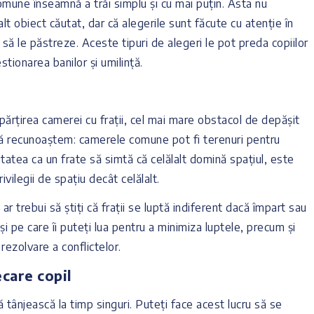
omune înseamnă a trăi simplu și cu mai puțin. Asta nu
lt obiect căutat, dar că alegerile sunt făcute cu atenție în
 să le păstreze. Aceste tipuri de alegeri le pot preda copiilor
stionarea banilor și umilință.
părțirea camerei cu frații, cel mai mare obstacol de depășit
. Să recunoaștem: camerele comune pot fi terenuri pentru
litatea ca un frate să simtă că celălalt domină spațiul, este
vilegii de spațiu decât celălalt.
ar trebui să știți că frații se luptă indiferent dacă împart sau
i pe care îi puteți lua pentru a minimiza luptele, precum și
rezolvare a conflictelor.
care copil
 să tânjească la timp singuri. Puteți face acest lucru să se