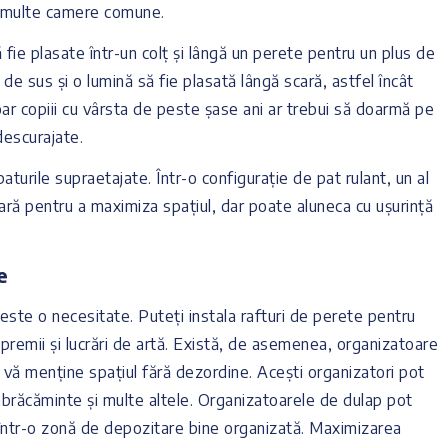
u multe camere comune.
fie plasate într-un colț și lângă un perete pentru un plus de
 de sus și o lumină să fie plasată lângă scară, astfel încât
Doar copiii cu vârsta de peste șase ani ar trebui să doarmă pe
 descurajate.
aturile supraetajate. Într-o configurație de pat rulant, un al
ră pentru a maximiza spațiul, dar poate aluneca cu ușurință
e
 este o necesitate. Puteți instala rafturi de perete pentru
șa premii și lucrări de artă. Există, de asemenea, organizatoare
 vă menține spațiul fără dezordine. Acești organizatori pot
 îmbrăcăminte și multe altele. Organizatoarele de dulap pot
într-o zonă de depozitare bine organizată. Maximizarea