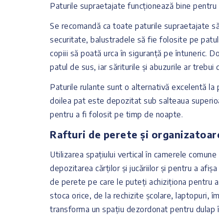
Paturile supraetajate funcționează bine pentr
Se recomandă ca toate paturile supraetajate să 
securitate, balustradele să fie folosite pe patul
copiii să poată urca în siguranță pe întuneric. 
patul de sus, iar săriturile și abuzurile ar trebui
Paturile rulante sunt o alternativă excelentă la p
doilea pat este depozitat sub salteaua superioa
pentru a fi folosit pe timp de noapte.
Rafturi de perete și organizatoar
Utilizarea spațiului vertical în camerele comune
depozitarea cărților și jucăriilor și pentru a afi
de perete pe care le puteți achiziționa pentru a
stoca orice, de la rechizite școlare, laptopuri,
transforma un spațiu dezordonat pentru dulap 