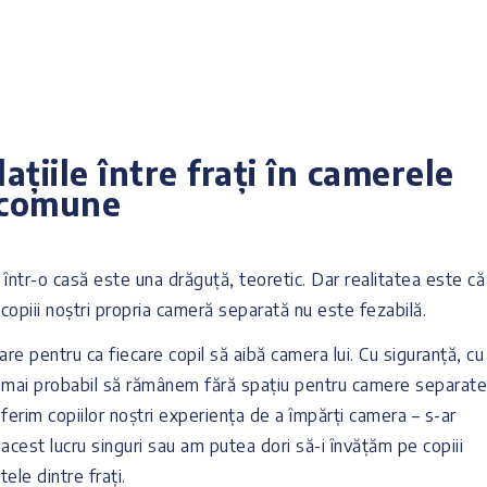
ațiile între frați în camerele
comune
i într-o casă este una drăguță, teoretic. Dar realitatea este că
e copiii noștri propria cameră separată nu este fezabilă.
e pentru ca fiecare copil să aibă camera lui. Cu siguranță, cu
e mai probabil să rămânem fără spațiu pentru camere separate
erim copiilor noștri experiența de a împărți camera – s-ar
cest lucru singuri sau am putea dori să-i învățăm pe copiii
ele dintre frați.