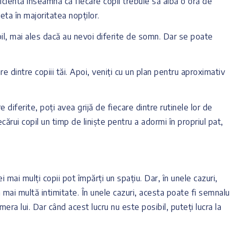
icientă înseamnă că fiecare copil trebuie să aibă o oră de
ta în majoritatea nopților.
opil, mai ales dacă au nevoi diferite de somn. Dar se poate
e dintre copiii tăi. Apoi, veniți cu un plan pentru aproximativ
e diferite, poți avea grijă de fiecare dintre rutinele lor de
cărui copil un timp de liniște pentru a adormi în propriul pat,
i mai mulți copii pot împărți un spațiu. Dar, în unele cazuri,
n mai multă intimitate. În unele cazuri, acesta poate fi semnalu
amera lui. Dar când acest lucru nu este posibil, puteți lucra la