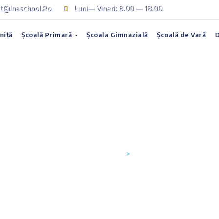
at@inaschool.ro
Luni— Vineri: 8.00 — 18.00
niță
Școală Primară
Școala Gimnazială
Școală de Vară
D
i relațiile între frați î
Parenting
>