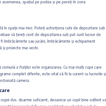
de asemenea, spațiul pe podea și pe pereți în zona
lă în spații mai mici. Puteți achiziționa cutii de depozitare sub
rebuie să țineți cont de depozitarea sub pat sunt lucruri de
 fi îmbrăcăminte sau jucării, îmbrăcăminte și echipament
tă și proiecte mai vechi.
 comună a fraților este organizarea. Cu mai mulți copii care
rame complet diferite, este vital să fii la curent cu lucrurile ș
 gestionată camera.
care
 copiii dvs. doarme suficient, deoarece un copil bine odihnit v